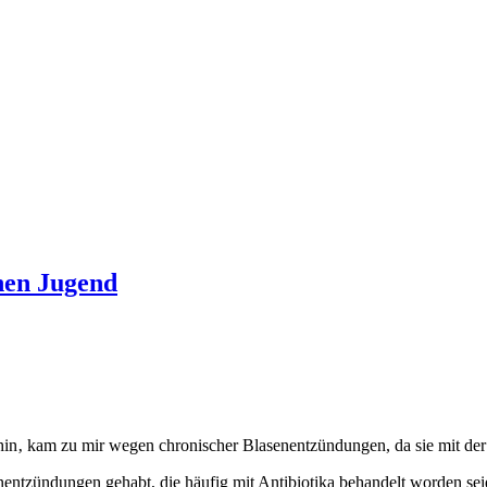
hen Jugend
pathin‚ kam zu mir wegen chronischer Blasenentzündungen, da sie mit d
enentzündungen gehabt, die häufig mit Antibiotika behandelt worden se