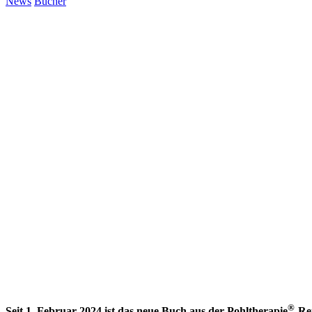
News
Bücher
®
Seit 1. Februar 2024 ist das neue Buch aus der Pohltherapie
-Re