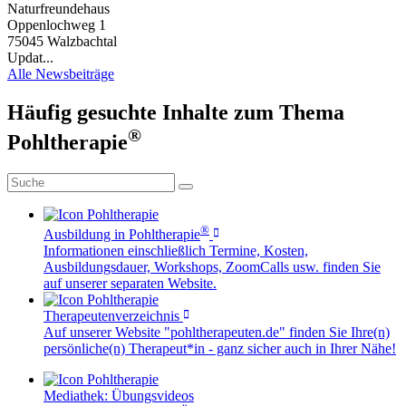
Naturfreundehaus
Oppenlochweg 1
75045 Walzbachtal
Updat...
Alle Newsbeiträge
Häufig gesuchte Inhalte zum Thema
®
Pohltherapie
®
Ausbildung in Pohltherapie
Informationen einschließlich Termine, Kosten,
Ausbildungsdauer, Workshops, ZoomCalls usw. finden Sie
auf unserer separaten Website.
Therapeutenverzeichnis
Auf unserer Website "pohltherapeuten.de" finden Sie Ihre(n)
persönliche(n) Therapeut*in - ganz sicher auch in Ihrer Nähe!
Mediathek: Übungsvideos