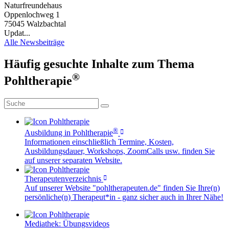
Naturfreundehaus
Oppenlochweg 1
75045 Walzbachtal
Updat...
Alle Newsbeiträge
Häufig gesuchte Inhalte zum Thema
®
Pohltherapie
®
Ausbildung in Pohltherapie
Informationen einschließlich Termine, Kosten,
Ausbildungsdauer, Workshops, ZoomCalls usw. finden Sie
auf unserer separaten Website.
Therapeutenverzeichnis
Auf unserer Website "pohltherapeuten.de" finden Sie Ihre(n)
persönliche(n) Therapeut*in - ganz sicher auch in Ihrer Nähe!
Mediathek: Übungsvideos