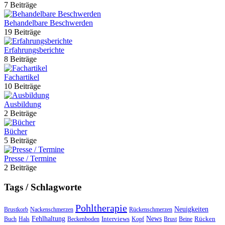
7 Beiträge
Behandelbare Beschwerden
19 Beiträge
Erfahrungsberichte
8 Beiträge
Fachartikel
10 Beiträge
Ausbildung
2 Beiträge
Bücher
5 Beiträge
Presse / Termine
2 Beiträge
Tags / Schlagworte
Pohltherapie
Neuigkeiten
Brustkorb
Nackenschmerzen
Rückenschmerzen
Fehlhaltung
Interviews
News
Rücken
Buch
Hals
Beckenboden
Kopf
Brust
Beine