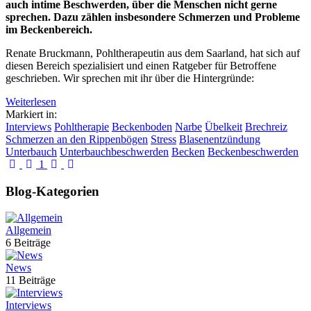
auch intime Beschwerden, über die Menschen nicht gerne
sprechen. Dazu zählen insbesondere Schmerzen und Probleme
im Beckenbereich.
Renate Bruckmann, Pohltherapeutin aus dem Saarland, hat sich auf
diesen Bereich spezialisiert und einen Ratgeber für Betroffene
geschrieben. Wir sprechen mit ihr über die Hintergründe:
Weiterlesen
Markiert in:
Interviews
Pohltherapie
Beckenboden
Narbe
Übelkeit
Brechreiz
Schmerzen an den Rippenbögen
Stress
Blasenentzündung
Unterbauch
Unterbauchbeschwerden
Becken
Beckenbeschwerden
First Page
Previous Page
Next Page
Last Page
1
Blog-Kategorien
Allgemein
6 Beiträge
News
11 Beiträge
Interviews