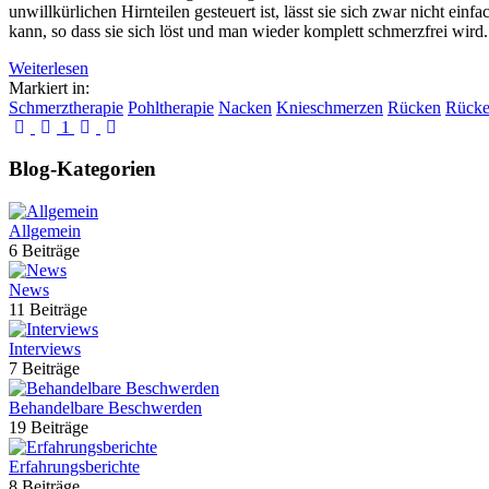
unwillkürlichen Hirnteilen gesteuert ist, lässt sie sich zwar nicht 
kann, so dass sie sich löst und man wieder komplett schmerzfrei wird.
Weiterlesen
Markiert in:
Schmerztherapie
Pohltherapie
Nacken
Knieschmerzen
Rücken
Rücke
First Page
Previous Page
Next Page
Last Page
1
Blog-Kategorien
Allgemein
6 Beiträge
News
11 Beiträge
Interviews
7 Beiträge
Behandelbare Beschwerden
19 Beiträge
Erfahrungsberichte
8 Beiträge