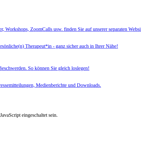
er, Workshops, ZoomCalls usw. finden Sie auf unserer separaten Websi
rsönliche(n) Therapeut*in - ganz sicher auch in Ihrer Nähe!
eschwerden. So können Sie gleich loslegen!
 Pressemitteilungen, Medienberichte und Downloads.
avaScript eingeschaltet sein.