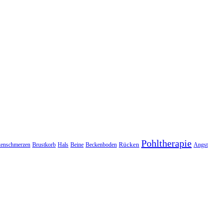
Pohltherapie
Rücken
enschmerzen
Brustkorb
Hals
Beine
Beckenboden
Angst