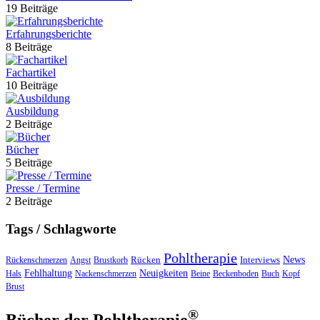
19 Beiträge
Erfahrungsberichte
8 Beiträge
Fachartikel
10 Beiträge
Ausbildung
2 Beiträge
Bücher
5 Beiträge
Presse / Termine
2 Beiträge
Tags / Schlagworte
Pohltherapie
Rücken
Interviews
News
Rückenschmerzen
Angst
Brustkorb
Fehlhaltung
Neuigkeiten
Hals
Nackenschmerzen
Beine
Beckenboden
Buch
Kopf
Brust
®