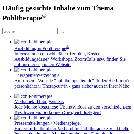
Häufig gesuchte Inhalte zum Thema
®
Pohltherapie
®
Ausbildung in Pohltherapie
Informationen einschließlich Termine, Kosten,
Ausbildungsdauer, Workshops, ZoomCalls usw. finden Sie
auf unserer separaten Website.
Therapeutenverzeichnis
Auf unserer Website "pohltherapeuten.de" finden Sie Ihre(n)
persönliche(n) Therapeut*in - ganz sicher auch in Ihrer Nähe!
Mediathek: Übungsvideos
Jede Menge kostenlose Übungsvideos zu den verschiedensten
Beschwerden. So können Sie gleich loslegen!
Pressemitteilungen / Medienspiegel
Hier veröffentlicht der Verband für Pohltherapie e.V. aktuelle
Pressemitteilungen, Medienberichte und Downloads.