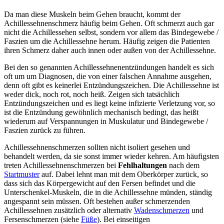
Da man diese Muskeln beim Gehen braucht, kommt der
Achillessehnenschmerz häufig beim Gehen. Oft schmerzt auch gar
nicht die Achillessehen selbst, sondern vor allem das Bindegewebe /
Faszien um die Achillessehne herum. Häufig zeigen die Patienten
ihren Schmerz daher auch innen oder außen von der Achillessehne.
Bei den so genannten Achillessehnenentzündungen handelt es sich
oft um um Diagnosen, die von einer falschen Annahme ausgehen,
denn oft gibt es keinerlei Entzündungszeichen. Die Achillessehne ist
weder dick, noch rot, noch heiß. Zeigen sich tatsächlich
Entzündungszeichen und es liegt keine infizierte Verletzung vor, so
ist die Entzündung gewöhnlich mechanisch bedingt, das heißt
wiederum auf Verspannungen in Muskulatur und Bindegewebe /
Faszien zurück zu führen.
Achillessehnenschmerzen sollten nicht isoliert gesehen und
behandelt werden, da sie sonst immer wieder kehren. Am häufigsten
treten Achillessehnenschmerzen bei
Fehlhaltungen
nach dem
Startmuster
auf. Dabei lehnt man mit dem Oberkörper zurück, so
dass sich das Körpergewicht auf den Fersen befindet und die
Unterschenkel-Muskeln, die in die Achillessehne münden, ständig
angespannt sein müssen. Oft bestehen außer schmerzenden
Achillessehnen zusätzlich oder alternativ
Wadenschmerzen
und
Fersenschmerzen (siehe
Füße
). Bei einseitigen