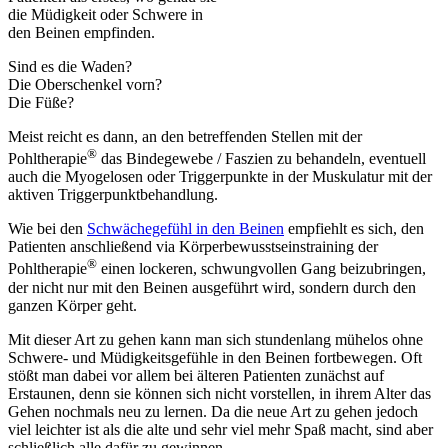
die Müdigkeit oder Schwere in
den Beinen empfinden.
Sind es die Waden?
Die Oberschenkel vorn?
Die Füße?
Meist reicht es dann, an den betreffenden Stellen mit der
®
Pohltherapie
das Bindegewebe / Faszien zu behandeln, eventuell
auch die Myogelosen oder Triggerpunkte in der Muskulatur mit der
aktiven Triggerpunktbehandlung.
Wie bei den
Schwächegefühl in den Beinen
empfiehlt es sich, den
Patienten anschließend via Körperbewusstseinstraining der
®
Pohltherapie
einen lockeren, schwungvollen Gang beizubringen,
der nicht nur mit den Beinen ausgeführt wird, sondern durch den
ganzen Körper geht.
Mit dieser Art zu gehen kann man sich stundenlang mühelos ohne
Schwere- und Müdigkeitsgefühle in den Beinen fortbewegen. Oft
stößt man dabei vor allem bei älteren Patienten zunächst auf
Erstaunen, denn sie können sich nicht vorstellen, in ihrem Alter das
Gehen nochmals neu zu lernen. Da die neue Art zu gehen jedoch
viel leichter ist als die alte und sehr viel mehr Spaß macht, sind aber
schließlich alle dafür zu gewinnen.