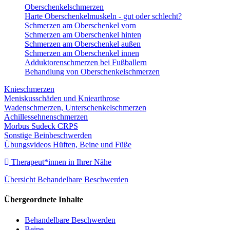
Oberschenkelschmerzen
Harte Oberschenkelmuskeln - gut oder schlecht?
Schmerzen am Oberschenkel vorn
Schmerzen am Oberschenkel hinten
Schmerzen am Oberschenkel außen
Schmerzen am Oberschenkel innen
Adduktorenschmerzen bei Fußballern
Behandlung von Oberschenkelschmerzen
Knieschmerzen
Meniskusschäden und Kniearthrose
Wadenschmerzen, Unterschenkelschmerzen
Achillessehnenschmerzen
Morbus Sudeck CRPS
Sonstige Beinbeschwerden
Übungsvideos Hüften, Beine und Füße
Therapeut*innen in Ihrer Nähe
Übersicht Behandelbare Beschwerden
Übergeordnete Inhalte
Behandelbare Beschwerden
Beine