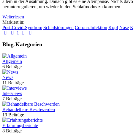
allem in der Ausatmung. Danach gibt es eine Atempause. Nichts davon:
herunterregulieren, um wieder in den Schlafmodus zu kommen.
Weiterlesen
Markiert in:
Post-Covid-Syndrom
Schlafstörungen
Corona-Infektion
Kopf
Nase
K
First Page
Previous Page
Next Page
Last Page
1
Blog-Kategorien
Allgemein
6 Beiträge
News
11 Beiträge
Interviews
7 Beiträge
Behandelbare Beschwerden
19 Beiträge
Erfahrungsberichte
8 Beiträge