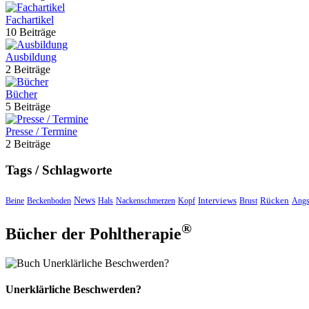
Fachartikel
10 Beiträge
Ausbildung
2 Beiträge
Bücher
5 Beiträge
Presse / Termine
2 Beiträge
Tags / Schlagworte
News
Interviews
Rücken
Beine
Beckenboden
Hals
Nackenschmerzen
Kopf
Brust
Angs
®
Bücher der Pohltherapie
Unerklärliche Beschwerden?