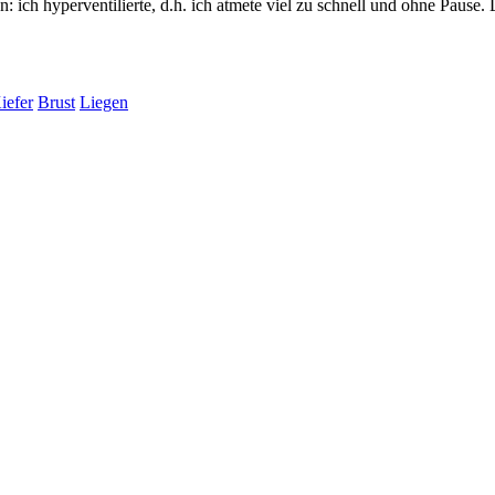
 ich hyperventilierte, d.h. ich atmete viel zu schnell und ohne Pause. 
iefer
Brust
Liegen