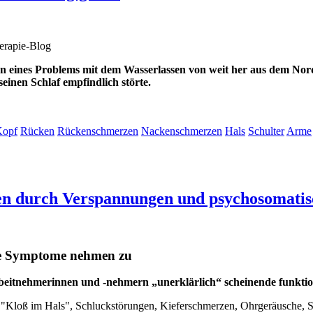
en eines Problems mit dem Wasserlassen von weit her aus dem Nord
seinen Schlaf empfindlich störte.
Kopf
Rücken
Rückenschmerzen
Nackenschmerzen
Hals
Schulter
Arme
en durch Verspannungen und psychosomati
eitnehmerinnen und -nehmern „unerklärlich“ scheinende funktio
Kloß im Hals", Schluckstörungen, Kieferschmerzen, Ohrgeräusche, S