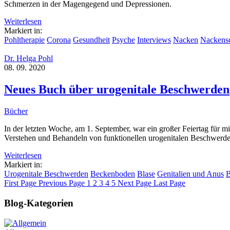
Schmerzen in der Magengegend und Depressionen.
Weiterlesen
Markiert in:
Pohltherapie
Corona
Gesundheit
Psyche
Interviews
Nacken
Nackens
Dr. Helga Pohl
08. 09. 2020
Neues Buch über urogenitale Beschwerden
Bücher
In der letzten Woche, am 1. September, war ein großer Feiertag für 
Verstehen und Behandeln von funktionellen urogenitalen Beschwerden m
Weiterlesen
Markiert in:
Urogenitale Beschwerden
Beckenboden
Blase
Genitalien und Anus
First Page
Previous Page
1
2
3
4
5
Next Page
Last Page
Blog-Kategorien