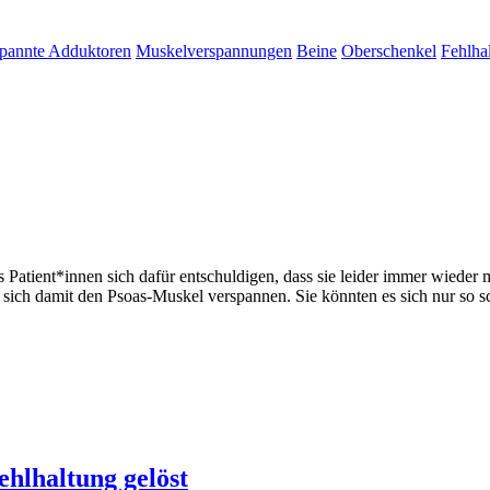
pannte Adduktoren
Muskelverspannungen
Beine
Oberschenkel
Fehlha
s Patient*innen sich dafür entschuldigen, dass sie leider immer wieder 
ie sich damit den Psoas-Muskel verspannen. Sie könnten es sich nur so
ehlhaltung gelöst