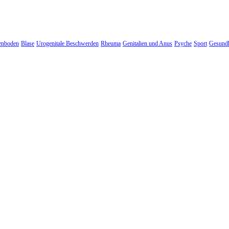
enboden
Blase
Urogenitale Beschwerden
Rheuma
Genitalien und Anus
Psyche
Sport
Gesundh