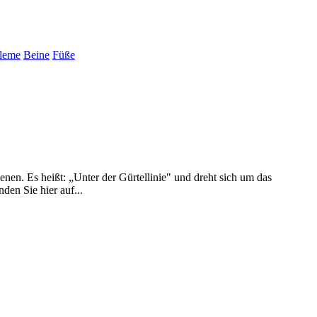
leme
Beine
Füße
nen. Es heißt: „Unter der Gürtellinie" und dreht sich um das
den Sie hier auf...