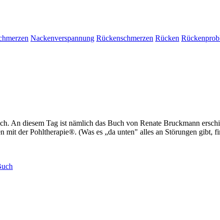
chmerzen
Nackenverspannung
Rückenschmerzen
Rücken
Rückenprob
mich. An diesem Tag ist nämlich das Buch von Renate Bruckmann erschie
it der Pohltherapie®. (Was es „da unten" alles an Störungen gibt, fin
Buch