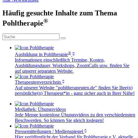
Häufig gesuchte Inhalte zum Thema
®
Pohltherapie
®
Ausbildung in Pohltherapie
Informationen einschließlich Termine, Kosten,
Ausbildungsdauer, Workshops, ZoomCalls usw. finden Sie
auf unserer separaten Website.
Therapeutenverzeichnis
Auf unserer Website "pohltherapeuten.de" finden Sie Ihre(n)
persönliche(n) Therapeut*in - ganz sicher auch in Ihrer Nähe!
Mediathek: Übungsvideos
Jede Menge kostenlose Übungsvideos zu den verschiedensten
Beschwerden. So können Sie gleich loslegen!
Pressemitteilungen / Medienspiegel
Hier veröffentlicht der Verband für Pohltherapie e.V. aktuelle