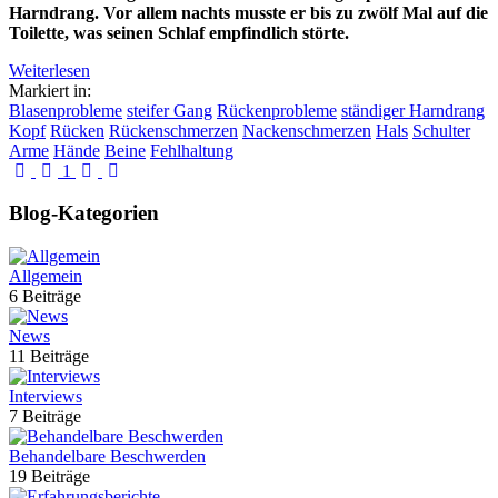
Harndrang. Vor allem nachts musste er bis zu zwölf Mal auf die
Toilette, was seinen Schlaf empfindlich störte.
Weiterlesen
Markiert in:
Blasenprobleme
steifer Gang
Rückenprobleme
ständiger Harndrang
Kopf
Rücken
Rückenschmerzen
Nackenschmerzen
Hals
Schulter
Arme
Hände
Beine
Fehlhaltung
First Page
Previous Page
Next Page
Last Page
1
Blog-Kategorien
Allgemein
6 Beiträge
News
11 Beiträge
Interviews
7 Beiträge
Behandelbare Beschwerden
19 Beiträge