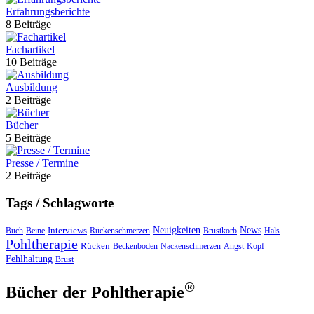
Erfahrungsberichte
8 Beiträge
Fachartikel
10 Beiträge
Ausbildung
2 Beiträge
Bücher
5 Beiträge
Presse / Termine
2 Beiträge
Tags / Schlagworte
Interviews
Neuigkeiten
News
Buch
Beine
Rückenschmerzen
Brustkorb
Hals
Pohltherapie
Rücken
Beckenboden
Nackenschmerzen
Angst
Kopf
Fehlhaltung
Brust
®
Bücher der Pohltherapie