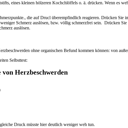
fts, eines kleinen hölzeren Kochchlöffels o. ä. drücken. Wenn es wehtu
merzpunkte., die auf Drucl überempfindlich reagieren. Drücken Sie im
weniger Schmerz auslösen, bzw. völlig schmerzfrei sein. Drücken Sie i
chmerz auslösen.
e Herzbeschwerden ohne organischen Befund kommen können: von außen
ten Selbsttest:
he von Herzbeschwerden
n
gleiche Druck müsste hier deutlich weniger weh tun.