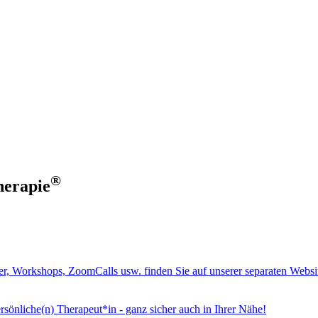
®
herapie
er, Workshops, ZoomCalls usw. finden Sie auf unserer separaten Websi
rsönliche(n) Therapeut*in - ganz sicher auch in Ihrer Nähe!