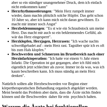
aber so ein ständiger unangenehmer Druck, dem ich einfach
nicht entkommen kann"
Herzrhythmusstörungen
:
"Mein Herz rumpelt immer
wieder, dann machts plötzlich solche Hüpfer. Das geht schon
10 Jahre so, aber ich kann mich nicht daran gewöhnen. Es
macht mir immer noch Angst"
Herzbeklemmungen
:
"Es st wie ein Schraubstock um meine
Herz. Das macht mir auch so ein beklemmendes Gefühl, als
wär das Herz eingesperrt".
Herzklopfen, Herzjagen, Herzrasen:
"Ich wache nachts
schweißgebadet auf - mein Herz rast. Tagsüber spür ich es oft
bis zum Hals klopfen."
Beschwerden und Schmerzen im Brustbereich nach einer
Herzinfarktoperation:
"Ich hatte vor einem ½ Jahr einen
Infarkt. Die Operation ist gut gegangen, aber ich fühl mich
eigentlich jetzt schlechter als zuvor. Immer ist da was, was ich
kaum beschreiben kann. Ich muss ständig an mein Herz
denken".
Natürlich sollten alle Herzbeschwerden vor Beginn einer
körpertherapeutischen Behandlung organisch abgeklärt werden.
Meist besteht das Problem aber darin, dass die Ärzte nichts finden
können und die Beschwerden daher für rein psychisch halten.
Warum die Ärzte bei funktionellen