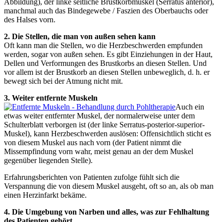
Abbildung), der linke seitliche Brustkorbmuskel (Serratus anterior),
manchmal auch das Bindegewebe / Faszien des Oberbauchs oder
des Halses vorn.
2. Die Stellen, die man von außen sehen kann
Oft kann man die Stellen, wo die Herzbeschwerden empfunden
werden, sogar von außen sehen. Es gibt Einziehungen in der Haut,
Dellen und Verformungen des Brustkorbs an diesen Stellen. Und
vor allem ist der Brustkorb an diesen Stellen unbeweglich, d. h. er
bewegt sich bei der Atmung nicht mit.
3. Weiter entfernte Muskeln
Auch ein
etwas weiter entfernter Muskel, der normalerweise unter dem
Schulterblatt verborgen ist (der linke Serratus-posterior-superior-
Muskel), kann Herzbeschwerden auslösen: Offensichtlich sticht es
von diesem Muskel aus nach vorn (der Patient nimmt die
Missempfindung vorn wahr, meist genau an der dem Muskel
gegenüber liegenden Stelle).
Erfahrungsberichten von Patienten zufolge fühlt sich die
Verspannung die von diesem Muskel ausgeht, oft so an, als ob man
einen Herzinfarkt bekäme.
4. Die Umgebung von Narben und alles, was zur Fehlhaltung
des Patienten gehört