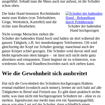
ausgeführt. Sobald man die Maus auch nur anfasst, ist die Schulter
schon oben.
Die linke Hand benutzen Rechtshänder
meist zum Halten (von Telefonhörer,
Geige, Werkstück, Kartoffel) und die
rechte zum Bearbeiten.
Schulter der haltenden
Hand hochgezogen
Nicht wenige Menschen ziehen die
Schulter der haltenden Hand hoch und halten sie dort während der
ganzen Tätigkeit, z.B. bei stundenlangem Telefonieren. Oft wird
gleichzeitig der Kopf zur Schulter geneigt, manchmal auch der
ganze Körper schief gezogen. Die Schulter wird davon steif und
bleibt irgendwann oben hängen – sie lässt sich nicht mehr ganz
absenken und entspannen. Dann beginnt sie zu schmerzen, was
wiederum Arm- und Handbeschwerden nach sich ziehen kann.
Wie die Gewohnheit sich ausbreitet
Hat sich die Gewohnheit des Schultern-hochgezogen-Haltens
erstmal etabliert (wodurch auch immer), breitet sie sich bald auf alle
Tätigkeiten in Beruf und Freizeit aus. Es gibt dann praktisch nichts
mehr, was man nicht mit hochgezogenen Schultern tut - ohne es zu
merken. Irgendwann nur merkt man erst ein Spannungsgefühl,
etwas wie eine Last auf der Schulter, dann schließlich einen