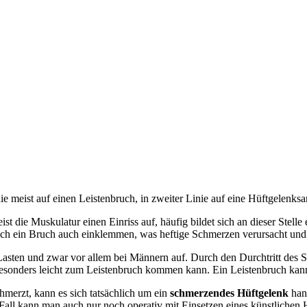
nie meist auf einen Leistenbruch, in zweiter Linie auf eine Hüftgelenksa
st die Muskulatur einen Einriss auf, häufig bildet sich an dieser Stel
sich ein Bruch auch einklemmen, was heftige Schmerzen verursacht un
Lasten und zwar vor allem bei Männern auf. Durch den Durchtritt des S
besonders leicht zum Leistenbruch kommen kann. Ein Leistenbruch kann
chmerzt, kann es sich tatsächlich um ein
schmerzendes Hüftgelenk
hand
Fall kann man auch nur noch operativ mit Einsetzen eines künstlichen 