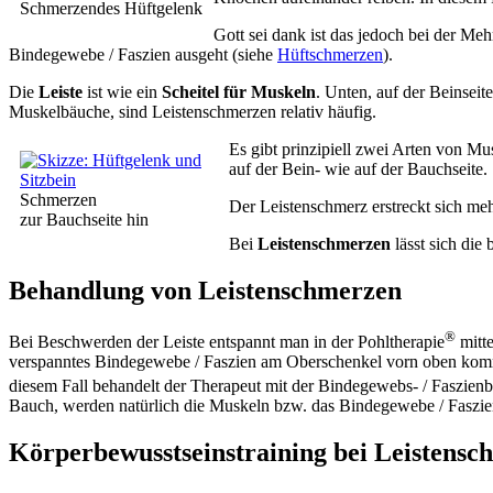
Schmerzendes Hüftgelenk
Gott sei dank ist das jedoch bei der Me
Bindegewebe / Faszien ausgeht (siehe
Hüftschmerzen
).
Die
Leiste
ist wie ein
Scheitel für Muskeln
. Unten, auf der Beinsei
Muskelbäuche, sind Leistenschmerzen relativ häufig.
Es gibt prinzipiell zwei Arten von M
auf der Bein- wie auf der Bauchseite.
Schmerzen
Der Leistenschmerz erstreckt sich me
zur Bauchseite hin
Bei
Leistenschmerzen
lässt sich die
Behandlung von Leistenschmerzen
®
Bei Beschwerden der Leiste entspannt man in der Pohltherapie
mitt
verspanntes Bindegewebe / Faszien am Oberschenkel vorn oben kommt 
diesem Fall behandelt der Therapeut mit der Bindegewebs- / Faszien
Bauch, werden natürlich die Muskeln bzw. das Bindegewebe / Faszien
Körperbewusstseinstraining bei Leistensc