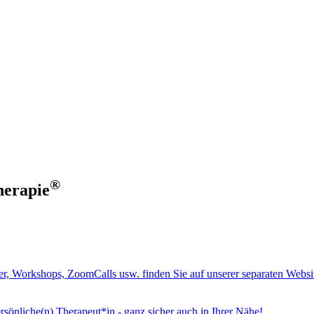
®
herapie
er, Workshops, ZoomCalls usw. finden Sie auf unserer separaten Websi
rsönliche(n) Therapeut*in - ganz sicher auch in Ihrer Nähe!