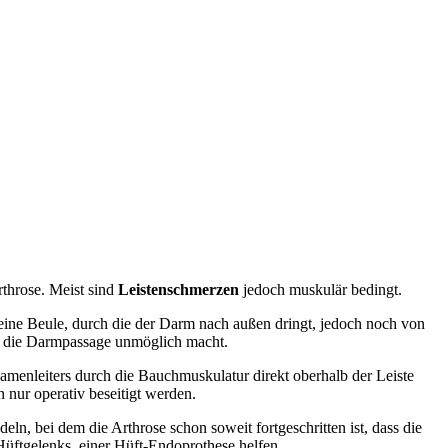
rthrose. Meist sind
Leistenschmerzen
jedoch muskulär bedingt.
le eine Beule, durch die der Darm nach außen dringt, jedoch noch von
d die Darmpassage unmöglich macht.
amenleiters durch die Bauchmuskulatur direkt oberhalb der Leiste
 nur operativ beseitigt werden.
eln, bei dem die Arthrose schon soweit fortgeschritten ist, dass die
Hüftgelenks, einer Hüft-Endoprothese helfen.