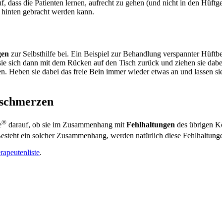
uf, dass die Patienten lernen, aufrecht zu gehen (und nicht in den Hü
h hinten gebracht werden kann.
en
zur Selbsthilfe bei. Ein Beispiel zur Behandlung verspannter Hüftbeu
ie sich dann mit dem Rücken auf den Tisch zurück und ziehen sie dabei 
en. Heben sie dabei das freie Bein immer wieder etwas an und lassen s
nschmerzen
®
e
darauf, ob sie im Zusammenhang mit
Fehlhaltungen
des übrigen Kö
Besteht ein solcher Zusammenhang, werden natürlich diese Fehlhaltung
rapeutenliste
.